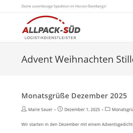
Zum
Deine zuverlässige Spedition im Herzen Bambergs!
Inhalt
springen
Advent Weihnachten Stil
Monatsgrüße Dezember 2025
Beitrags-
Beitrag
Beitrags-
Marie Sauer
Dezember 1, 2025
Monatsgrü
Autor:
veröffentlicht:
Kategorie:
Wir starten in den Dezember mit einem Adventsgedicht